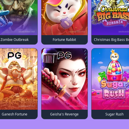
Zombie Outbreak
Fortune Rabbit
Ganesh Fortune
Geisha's Revenge
Sugar Rush