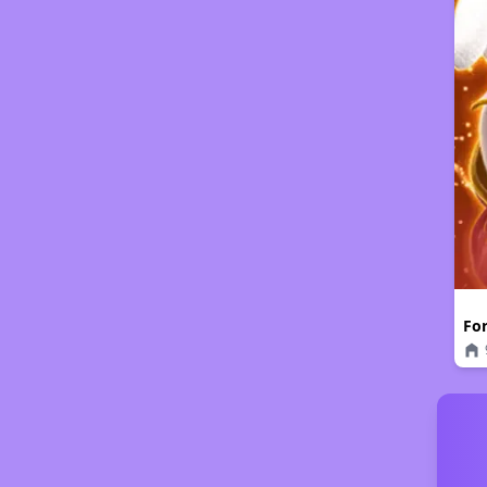
Fo
29/06
29/06
29/06
29/06