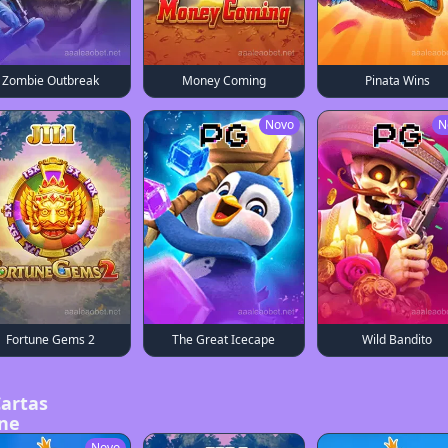
Zombie Outbreak
Money Coming
Pinata Wins
Novo
N
Fortune Gems 2
The Great Icecape
Wild Bandito
artas
Novo